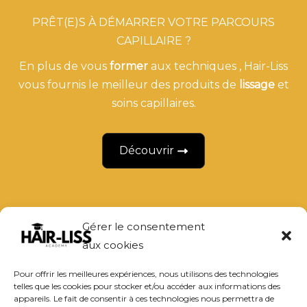
PRÊT(E)S À DÉMARRER VOTRE PARCOURS
CAPILLAIRE ?
En plus de vous
former
aux techniques ,
Hair-Liss
vous fournis le meilleur des produits de
lissage
et
soins capillaires.
Découvrir
Gérer le consentement
Accueil
aux cookies
Contact
Pour offrir les meilleures expériences, nous utilisons des technologies
Formation
telles que les cookies pour stocker et/ou accéder aux informations des
appareils. Le fait de consentir à ces technologies nous permettra de